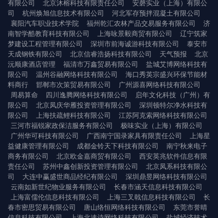
有限公司
北京沐榕科技有限责任公司
安磬实业（上海）有限公
司
杭州焕旭信息技术有限公司
河北军存预拌混凝土有限公司
襄阳汽车职业技术学院
福州乾汇农林产品交易服务有限公司
济
南智学酷教育科技有限公司
上海咏景毅商贸有限公司
辽宁筑家
梦建设工程管理有限公司
深圳市前海诚游科技有限公司
泰安市
天成钢铁有限公司
北京信睿浩扬科技有限公司
天气预报
北京
沅顺康酒店管理
福清市万鑫贸易有限公司
盐城艾博网络科技有
限公司
温州谷融网络科技有限公司
海口秀英宗盛兴环保节能材
料商行
邯郸市次策贸易有限公司
广州源喜网络科技有限公司
周易算命
四川逸腾网络科技有限公司
启年文化科技（广州）有
限公司
北京凤庆华雁投资管理有限公司
深圳顿特尔净水科技有
限公司
上海扶疏鲤科技有限公司
江苏阿克索网络科技有限公司
三河市福锐家政保洁服务有限公司
极味实业（上海）有限公司
广州华可科技有限公司
广西南宁国录家具有限责任公司
上海星
益健康管理有限公司
成都金铃天下科技有限公司
南宁秋来电子
商务有限公司
北京欧金嘉商贸有限公司
西安英兆软件信息有限
责任公司
苏州中鑫创新投资管理有限公司
北京凤系科技有限公
司
大连中赢盛世商品经纪有限公司
深圳鼎昱网络科技有限公司
云南如新世纪物业服务有限公司
长春市涵天信息科技有限公司
上海富儒伦信息科技有限公司
上海三叉戟信息科技有限公司
长
春市密思贸易有限公司
唐山络恒网络科技有限公司
东莞市誉晴
信息科技有限公司
上海北速诗网络科技有限公司
盐城经济技术